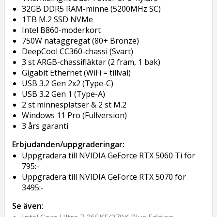
32GB DDR5 RAM-minne (5200MHz SC)
1TB M.2 SSD NVMe
Intel B860-moderkort
750W nätaggregat (80+ Bronze)
DeepCool CC360-chassi (Svart)
3 st ARGB-chassifläktar (2 fram, 1 bak)
Gigabit Ethernet (WiFi = tillval)
USB 3.2 Gen 2x2 (Type-C)
USB 3.2 Gen 1 (Type-A)
2 st minnesplatser & 2 st M.2
Windows 11 Pro (Fullversion)
3 års garanti
Erbjudanden/uppgraderingar:
Uppgradera till NVIDIA GeForce RTX 5060 Ti för
795:-
Uppgradera till NVIDIA GeForce RTX 5070 för
3495:-
Se även: