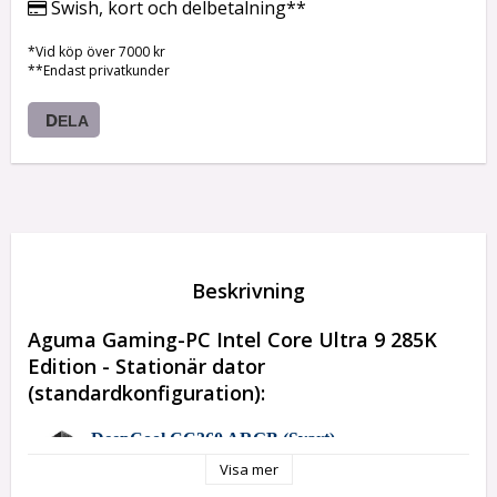
Swish, kort och delbetalning**
*Vid köp över 7000 kr
**Endast privatkunder
DELA
Beskrivning
Aguma Gaming-PC Intel Core Ultra 9 285K
Edition - Stationär dator
(standardkonfiguration):
DeepCool CC360 ARGB (Svart)
(Minitower, 3 st ARGB-fläktar)
Visa mer
NVIDIA GeForce RTX 5060 8GB