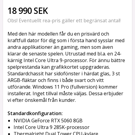
18 990 SEK
Obs! Eventuellt rea-pris gäller ett begränsat antal!
Med den här modellen får du en prisvärd och
kraftfull dator för dig som i första hand sysslar med
andra applikationer än gaming, men som även
klarar de senaste spelen. Utrustad med bl.a. en 24-
kärnig Intel Core Ultra 9-processor. För ännu bättre
spelprestanda kan grafikkortet uppgraderas.
Standardchassit har sidofönster i härdat glas, 3 st
ARGB-fläktar och finns i både svart och vitt
utförande. Windows 11 Pro (fullversion) kommer
installerat. Inget tillval måste väljas. Dessa erbjuder
vi efter önskemål från kunder.
Standardkonfiguration:
NVIDIA GeForce RTX 5060 8GB
Intel Core Ultra 9 285K-processor
Thermalright Dual Tower CPU-kylare