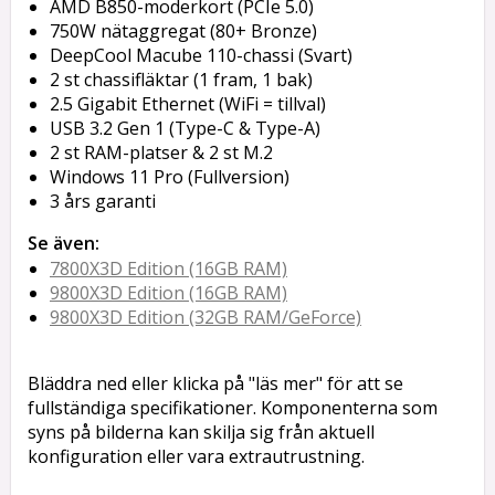
AMD B850-moderkort (PCIe 5.0)
750W nätaggregat (80+ Bronze)
DeepCool Macube 110-chassi (Svart)
2 st chassifläktar (1 fram, 1 bak)
2.5 Gigabit Ethernet (WiFi = tillval)
USB 3.2 Gen 1 (Type-C & Type-A)
2 st RAM-platser & 2 st M.2
Windows 11 Pro (Fullversion)
3 års garanti
Se även:
7800X3D Edition (16GB RAM)
9800X3D Edition (16GB RAM)
9800X3D Edition (32GB RAM/GeForce)
Bläddra ned eller klicka på "läs mer" för att se
fullständiga specifikationer. Komponenterna som
syns på bilderna kan skilja sig från aktuell
konfiguration eller vara extrautrustning.