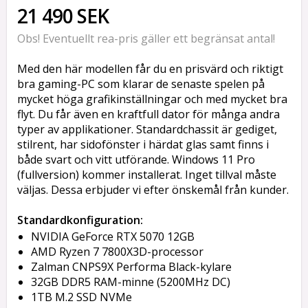
21 490 SEK
Obs! Eventuellt rea-pris gäller ett begränsat antal!
Med den här modellen får du en prisvärd och riktigt
bra gaming-PC som klarar de senaste spelen på
mycket höga grafikinställningar och med mycket bra
flyt. Du får även en kraftfull dator för många andra
typer av applikationer. Standardchassit är gediget,
stilrent, har sidofönster i härdat glas samt finns i
både svart och vitt utförande. Windows 11 Pro
(fullversion) kommer installerat. Inget tillval måste
väljas. Dessa erbjuder vi efter önskemål från kunder.
Standardkonfiguration:
NVIDIA GeForce RTX 5070 12GB
AMD Ryzen 7 7800X3D-processor
Zalman CNPS9X Performa Black-kylare
32GB DDR5 RAM-minne (5200MHz DC)
1TB M.2 SSD NVMe