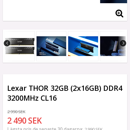
Lexar THOR 32GB (2x16GB) DDR4
3200MHz CL16
2 990 SEK
2 490 SEK
Lägsta pris de senaste 30 dagarna
2 990 SEK