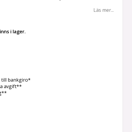
Läs mer...
nns i lager.
 till bankgiro*
a avgift**
g**